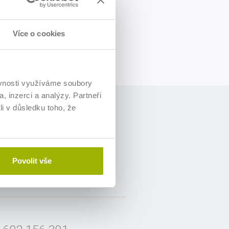
vané téma.
Více o cookies
urzy nebo konzultace).
ěvnosti využíváme soubory
, inzerci a analýzy. Partneři
li v důsledku toho, že
Povolit vše
mezení