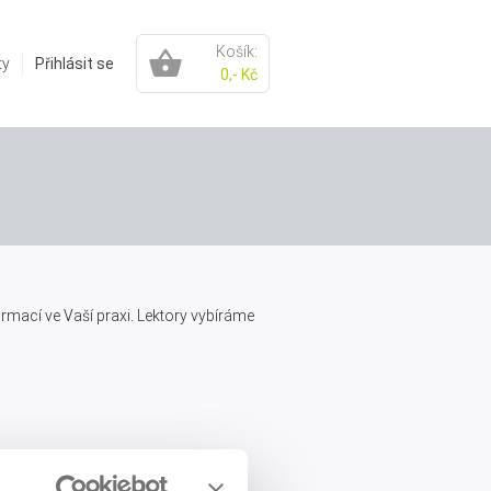
Košík:
ty
Přihlásit se
0,- Kč
mací ve Vaší praxi. Lektory vybíráme