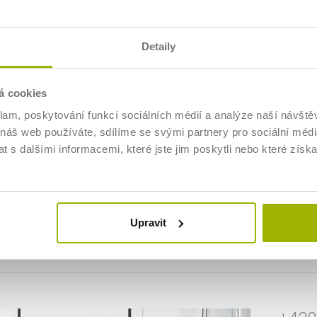
c Vašim potřebám. Zabezpečíme toho nejkvalitnějšího lektora pro požado
Detaily
otřebám (webináře, konference, dlouhodobé vzdělávání, individuální k
šich požadavků. Přijedeme za Vámi.
á cookies
klam, poskytování funkcí sociálních médií a analýze naší návšt
 náš web používáte, sdílíme se svými partnery pro sociální média
 s dalšími informacemi, které jste jim poskytli nebo které získa
Vyhledávání kurzů
Město
Typ
Lektor
Upravit
Jakékoliv
Jakýkoliv
Bez o