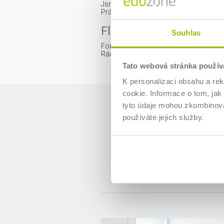
Jsme připraveni vyjít maximálně vstří
Práce s lidmi nás baví!
Flexibilita
Souhlas
Formu vzdělávání přizpůsobíme Vašim p
Rádi Vám připravíme seminář podle Va
Tato webová stránka použív
K personalizaci obsahu a re
cookie. Informace o tom, jak
tyto údaje mohou zkombinovat
používáte jejich služby.
Hledat
Oblast
Všechny