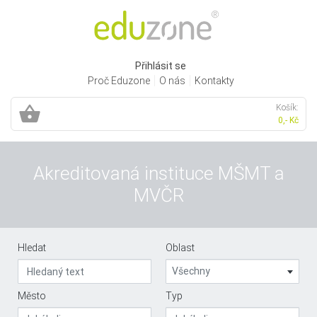
Přihlásit se
Proč Eduzone
O nás
Kontakty
Košík:
0,- Kč
Akreditovaná instituce MŠMT a
MVČR
Hledat
Oblast
Všechny
Město
Typ