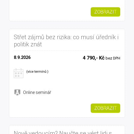
ZOBRAZIT
Střet zájmů bez rizika: co musí úředník i
politik znát
8.9.2026
4 790,- Kč
bez DPH
(více termínů )
Online seminář
ZOBRAZIT
Nově vedoucím? Naučte se vést lidi s