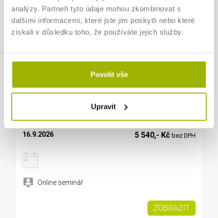
analýzy. Partneři tyto údaje mohou zkombinovat s
dalšími informacemi, které jste jim poskytli nebo které
získali v důsledku toho, že používáte jejich služby.
Online seminář
ZOBRAZIT
Povolit vše
Upravit
Jak využívat kontrolní vazby v účetnictví
16.9.2026
5 540,- Kč
bez DPH
Online seminář
ZOBRAZIT