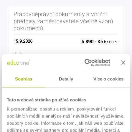
Pracovněprávní dokumenty a vnitřní
předpisy zaměstnavatele včetně vzorů
dokumentů
15.9.2026
5 890,- Kč
bez DPH
Online seminář
Souhlas
Detaily
Více o cookies
ZOBRAZIT
Tato webová stránka používá cookies
K personalizaci obsahu a reklam, poskytování funkcí
Švarcsystém pod drobnohledem Kobry
sociálních médií a analýze naší návštěvnosti využíváme
26
soubory cookie. Informace o tom, jak náš web používáte,
sdílíme se svými partnery pro sociální média, inzerci a
15.9.2026
3 990,- Kč
bez DPH