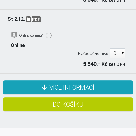
St 2.12.
PDF
Online seminář
i
Online
Počet účastníků
5 540,- Kč
bez DPH
VÍCE INFORMACÍ
Nový zákon o účetnictví a navazující