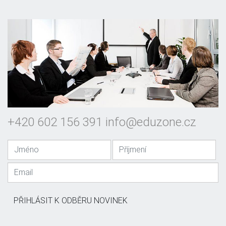
+420 602 156 391
info@eduzone.cz
PŘIHLÁSIT K ODBĚRU NOVINEK