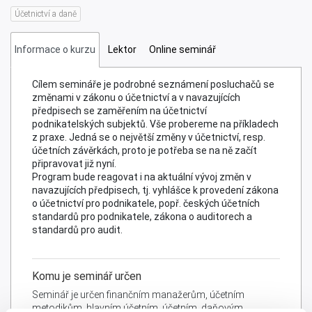
OBJEDNAT
předpisy
Účetnictví a daně
Informace o kurzu
Lektor
Online seminář
Cílem semináře je podrobné seznámení posluchačů se
změnami v zákonu o účetnictví a v navazujících
předpisech se zaměřením na účetnictví
podnikatelských subjektů. Vše probereme na příkladech
z praxe. Jedná se o největší změny v účetnictví, resp.
účetních závěrkách, proto je potřeba se na ně začít
připravovat již nyní.
Program bude reagovat i na aktuální vývoj změn v
navazujících předpisech, tj. vyhlášce k provedení zákona
o účetnictví pro podnikatele, popř. českých účetních
standardů pro podnikatele, zákona o auditorech a
standardů pro audit.
Komu je seminář určen
Seminář je určen finančním manažerům, účetním
metodikům, hlavním účetním, účetním, daňovým