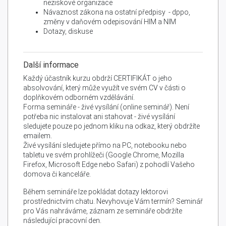
neziskové organizace
Návaznost zákona na ostatní předpisy - dppo,
změny v daňovém odepisování HIM a NIM
Dotazy, diskuse
Další informace
Každý účastník kurzu obdrží CERTIFIKÁT o jeho
absolvování, který může využít ve svém CV v části o
doplňkovém odborném vzdělávání.
Forma semináře - živé vysílání (online seminář). Není
potřeba nic instalovat ani stahovat - živé vysílání
sledujete pouze po jednom kliku na odkaz, který obdržíte
emailem.
Živé vysílání sledujete přímo na PC, notebooku nebo
tabletu ve svém prohlížeči (Google Chrome, Mozilla
Firefox, Microsoft Edge nebo Safari) z pohodlí Vašeho
domova či kanceláře.
Během semináře lze pokládat dotazy lektorovi
prostřednictvím chatu. Nevyhovuje Vám termín? Seminář
pro Vás nahráváme, záznam ze semináře obdržíte
následující pracovní den.