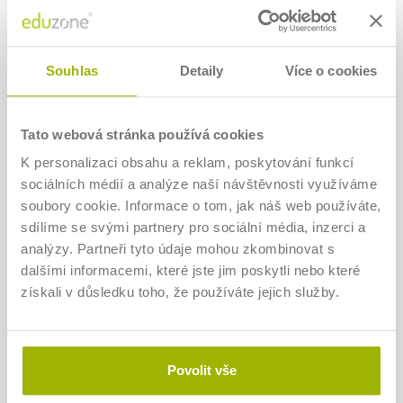
poradcům a auditorům. Dotkneme i neziskovek, ale
seminář je určen především podnikatelským subjektům.
Souhlas
Detaily
Více o cookies
Program
Živé vysílání 9:00 - 13:00 hod.
Tato webová stránka používá cookies
Změna v účelu účetní závěrky, důvod novelizace
zákona, účinnost zákona
K personalizaci obsahu a reklam, poskytování funkcí
Elektronizace účetnictví, vytěžování dokladů,
sociálních médií a analýze naší návštěvnosti využíváme
zavedení AI do oblasti účetnictví
soubory cookie. Informace o tom, jak náš web používáte,
Kategorizace účetních jednotek - mikro, malé a
sdílíme se svými partnery pro sociální média, inzerci a
střední a velká - změny v parametrech u kategorií
Účetnictví a zveřejňování závěrek, ověřování ÚZ
analýzy. Partneři tyto údaje mohou zkombinovat s
auditorem, změna ve způsobu počítání obratu od
dalšími informacemi, které jste jim poskytli nebo které
2024
získali v důsledku toho, že používáte jejich služby.
Verze účetní závěrky a pravidla pro její sestavení,
výroční zpráva nahrazena tzv. " setem zpráv"
Změny v oblasti hotovostního, dříve
jednoduchého účetnictví, vedení hotovostního
účetnictví
Povolit vše
Změny v oceňování majetku, ceny v podobě
současné a reálné hodnoty