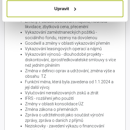
Změny ve vykazování dotací
Upravit
Rezerva na likvidací, změna v oblasti ostatních
rezerv
Změny v oblasti oceňování majetku, hodnota
likvidace, zbytková cena, přecenění
Vykazování zaměstnaneckých požitků -
sociálního fondu, rezervy na dovolenou
Goodwill a změny v oblasti vykazování přeměn
Vykazování leasingových operací a nájmů
Vykazování výnosů - dlouhodobé projekty -
diskontování, zprostředkovatelské smlouvy s více
než jedním plněním
Změna v definici oprav a udržování, změna výše a
obsahu TZ
Funkční měna, která byla zavedena od 1.1.2024 a
její další vývoj
Vylučování nerealizovaných zisků a ztrát
IFRS - rozšíření jeho použití
Změny v oblasti konsolidace ÚZ
Změna zákona o přeměnách
Zpráva o udržitelnosti jako součást výroční
zprávy, zpráva o daních z příjmů
Neziskovky - zavedení výkazu o financování