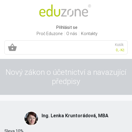
Přihlásit se
Proč Eduzone
O nás
Kontakty
Košík:
0,- Kč
Nový zákon o účetnictví a navazující
předpisy
Ing. Lenka Kruntorádová, MBA
Sleva 10%