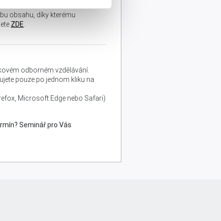
rbu obsahu, díky kterému
nete
ZDE
.
lňkovém odborném vzdělávání.
edujete pouze po jednom kliku na
refox, Microsoft Edge nebo Safari)
rmín? Seminář pro Vás