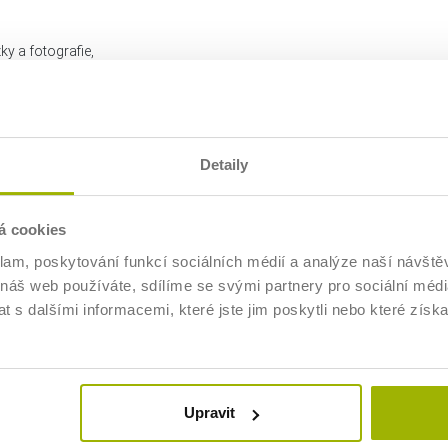
y a fotografie,
grafikou,
ní vizuálů,
tingu i běžné práci.
Detaily
pecialistům.
m.
á cookies
vořit vizuální obsah.
klam, poskytování funkcí sociálních médií a analýze naší návšt
 náš web používáte, sdílíme se svými partnery pro sociální média
 s dalšími informacemi, které jste jim poskytli nebo které získa
.
Upravit