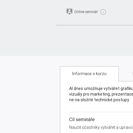
Online seminář
i
AI grafika bez limitů: Tvořt
Informace o kurzu
AI dnes umožňuje vytvářet grafik
vizuály pro marketing, prezentace 
ne na složité technické postupy.
Cíl semináře
Naučit účastníky vytvářet a upravo