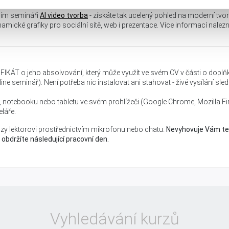
cím semináři
AI video tvorba
- získáte tak ucelený pohled na moderní tvo
namické grafiky pro sociální sítě, web i prezentace. Více informací nalez
IFIKÁT o jeho absolvování, který může využít ve svém CV v části o dop
ine seminář). Není potřeba nic instalovat ani stahovat - živé vysílání sl
C, notebooku nebo tabletu ve svém prohlížeči (Google Chrome, Mozilla Fi
láře.
zy lektorovi prostřednictvím mikrofonu nebo chatu.
Nevyhovuje Vám te
držíte následující pracovní den.
Vyhledávání kurzů