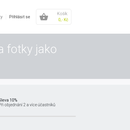
Košík:
ty
Přihlásit se
0,- Kč
a fotky jako
Sleva 10%
Při objednání 2 a více účastníků