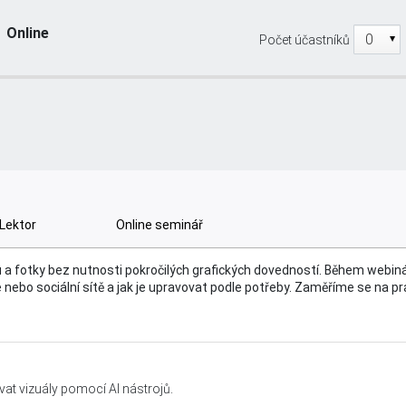
Online
Počet účastníků
e obrázky a fotky jako profesionál
Lektor
Online seminář
u a fotky bez nutnosti pokročilých grafických dovedností. Během webin
nebo sociální sítě a jak je upravovat podle potřeby. Zaměříme se na pra
vat vizuály pomocí AI nástrojů.