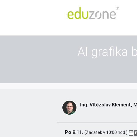
AI grafika 
Ing. Vítězslav Klement, 
Po 9.11.
(Začátek v 10:00 hod.)