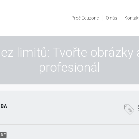
Proč Eduzone
O nás
Kontak
bez limitů: Tvořte obrázky 
profesionál
MBA
PDF