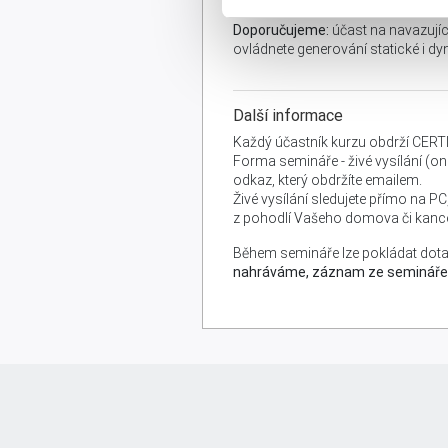
Doporučujeme:
účast na navazují
ovládnete generování statické i dy
Další informace
Každý účastník kurzu obdrží CERT
Forma semináře - živé vysílání (onl
odkaz, který obdržíte emailem.
Živé vysílání sledujete přímo na P
z pohodlí Vašeho domova či kance
Během semináře lze pokládat dota
nahráváme, záznam ze semináře ob