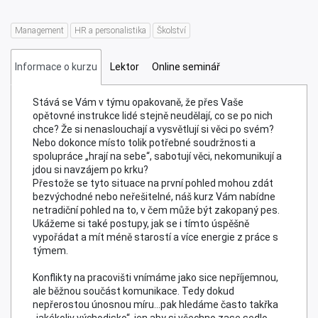
Jak říkat lidem nepříjemné zprávy –
OBJEDNAT
prevence konfliktů na pracovišti
Management
HR a personalistika
Školství
Informace o kurzu
Lektor
Online seminář
Stává se Vám v týmu opakovaně, že přes Vaše
opětovné instrukce lidé stejně neudělají, co se po nich
chce? Že si nenaslouchají a vysvětlují si věci po svém?
Nebo dokonce místo tolik potřebné soudržnosti a
spolupráce „hrají na sebe“, sabotují věci, nekomunikují a
jdou si navzájem po krku?
Přestože se tyto situace na první pohled mohou zdát
bezvýchodné nebo neřešitelné, náš kurz Vám nabídne
netradiční pohled na to, v čem může být zakopaný pes.
Ukážeme si také postupy, jak se i tímto úspěšně
vypořádat a mít méně starostí a více energie z práce s
týmem.
Konflikty na pracovišti vnímáme jako sice nepříjemnou,
ale běžnou součást komunikace. Tedy dokud
nepřerostou únosnou míru…pak hledáme často takřka
„jakékoliv východisko“, jen aby si všechno zase sedlo.