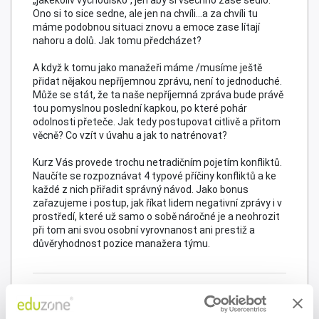
Ono si to sice sedne, ale jen na chvíli…a za chvíli tu
máme podobnou situaci znovu a emoce zase lítají
nahoru a dolů. Jak tomu předcházet?
A když k tomu jako manažeři máme /musíme ještě
přidat nějakou nepříjemnou zprávu, není to jednoduché.
Může se stát, že ta naše nepříjemná zpráva bude právě
tou pomyslnou poslední kapkou, po které pohár
odolnosti přeteče. Jak tedy postupovat citlivě a přitom
věcně? Co vzít v úvahu a jak to natrénovat?
Kurz Vás provede trochu netradičním pojetím konfliktů.
Naučíte se rozpoznávat 4 typové příčiny konfliktů a ke
každé z nich přiřadit správný návod. Jako bonus
zařazujeme i postup, jak říkat lidem negativní zprávy i v
prostředí, které už samo o sobě náročné je a neohrozit
při tom ani svou osobní vyrovnanost ani prestiž a
důvěryhodnost pozice manažera týmu.
Cíl semináře
Kurz Vám podá pomocnou ruku k tomu, abyste se už