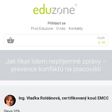
Přihlásit se
Proč Eduzone
O nás
Kontakty
Košík:
0,- Kč
Jak říkat lidem nepříjemné zprávy –
prevence konfliktů na pracovišti
Ing. Vlaďka Roldánová, certifikovaný kouč EMCC
Sleva 10%