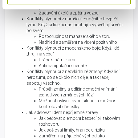
Konflikty plynoucí z chyb managementu: Když lidé
nedělají, co se po nich chce
Zadávání úkolů a zpětná vazba
Konflikty plynoucí z narušení emočního bezpečí
týmu: Když si lidé nenaslouchají a vysvětlují si věci
po svém
Rozporuplnost manažerského vzoru
Nadhled a zaměření na vidění pozitivního
Konflikty plynoucí z mocenského boje: Když lidé
„hrají na sebe“
Práce s námitkami
Antimanipulační scénáře
Konflikty plynoucí z nezvládnuté změny: Když lidí
nerozumí, co se okolo nich děje, a tak raději
sabotují všechno.
Průběh změny a odlišné emoční vnímání
jednotlivých změnových fází
Možnost ovlivnit svou situaci a možnost
kontrolovat důsledky
Jak sdělovat lidem nepříjemné zprávy
Jak pečovat o emoční bezpečí při takovém
rozhovoru
Jak sdělovat limity, hranice a rizika
Zaměření na přijatelné východisko