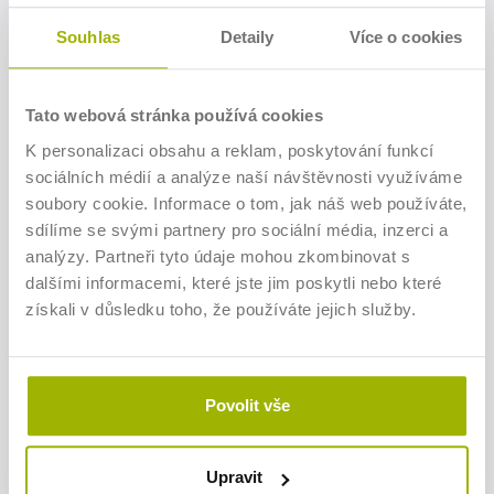
nemuseli cítit špatně, když potřebujete svým lidem říct
něco nepříjemného, a aby se u toho necítili špatně ani
Souhlas
Detaily
Více o cookies
vaši lidi. Naučíte se, jak postupovat, když nepříjemná
zpráva přeci jen vyústí v konflikt a jak modelovat emoční
bezpečí v týmu, abyste těch konfliktů měli opravdu co
nejméně.
Tato webová stránka používá cookies
K personalizaci obsahu a reklam, poskytování funkcí
Kurz poskytne vodítko pro klasifikaci konfliktů a typové
návody pro řešení jednotlivých typů konfliktů. Pochopíte
sociálních médií a analýze naší návštěvnosti využíváme
také, co přesně znamená emoční bezpečí týmu a jak jej
soubory cookie. Informace o tom, jak náš web používáte,
podpořit.
sdílíme se svými partnery pro sociální média, inzerci a
analýzy. Partneři tyto údaje mohou zkombinovat s
dalšími informacemi, které jste jim poskytli nebo které
Komu je seminář určen
získali v důsledku toho, že používáte jejich služby.
Seminář je určen všem šéfům jakýchkoli týmů na jakékoli
hierarchické úrovni a všem, kdo pracují s jakoukoli
skupinou lidí.
Povolit vše
Program
Živé vysílání 9:00 - 13:00 hod.
Upravit