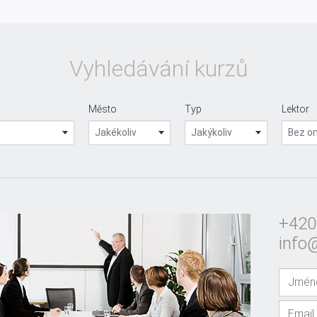
Vyhledávání kurzů
Město
Typ
Lektor
Jakékoliv
Jakýkoliv
Bez o
+420
info