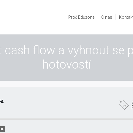
Proč Eduzone
O nás
Kontak
 cash flow a vyhnout se
hotovostí
FA
DF