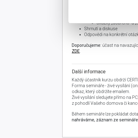
Provozní, investiční a
Jak správně číst výk
Jak rozpoznat varovn
Ukázky „dobrého“ a „
Shrnutí a diskuse
Odpovědi na konkrétní otáz
Doporučujeme:
účast na navazují
ZDE
.
Další informace
Každý účastník kurzu obdrží CERT
Forma semináře - živé vysílání (onl
odkaz, který obdržíte emailem.
Živé vysílání sledujete přímo na P
z pohodlí Vašeho domova či kance
Během semináře lze pokládat dota
nahráváme, záznam ze semináře ob