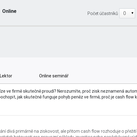
Online
Počet účastníků
yhnout se problémům s hotovostí
Lektor
Online seminář
níze ve firmě skutečně proudí? Nerozumíte, proč zisk neznamená auto
opit, jak skutečně funguje pohyb peněz ve firmě, proč je cash flow kl
dívá primárně na ziskovost, ale přitom cash flow rozhoduje o přežití fi
statek hotovosti pro provozní náklady, investice nebo neočekávané výd