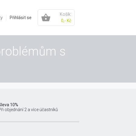
Košík:
ty
Přihlásit se
0,- Kč
 problémům s
Sleva 10%
Při objednání 2 a více účastníků