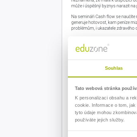
může i úspěšný byznys narazit na
Na semináři Cash flow se naučíte ry
generuje hotovost, kam peníze miz
problémům, i ukazatele zdravého 
Komu je seminář určen
Seminář je určen manažerům, ředi
pracují s finančními výkazy, ale ne
Souhlas
ovlivňují cash flow, správně interpr
Program
Tato webová stránka použív
Živé vysílání 11:00 - 12:30 hod.
K personalizaci obsahu a re
cookie. Informace o tom, jak
Úvod a seznámení s prog
tyto údaje mohou zkombinovat
Klíčové cíle semináře
Výkaz cash flow – struktur
používáte jejich služby.
Proč je cash flow tak 
Přímá vs. nepřímá met
Interpretace cash flow a fina