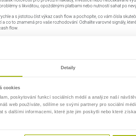
 problémy s likviditou, opožděnými platbami nebo nutností sahat po ne
chle a s jistotou číst výkaz cash flow a pochopíte, co vám čísla skutečně 
í a co to znamená pro vaše rozhodování. Odhalíte varovné signály, kte
cash flow.
telům, vedoucím týmů a projektovým manažerům v soukromých firmách i 
jsou finančními specialisty. Je ideální pro všechny, kdo potřebují rozumět
Detaily
etovat finanční data a mít jistotu při diskusích o finanční stabilitě své or
á cookies
klam, poskytování funkcí sociálních médií a analýze naší návšt
 náš web používáte, sdílíme se svými partnery pro sociální média
ramem
 s dalšími informacemi, které jste jim poskytli nebo které získa
a a porozumění
důležité?
oda cash flow – v čem se liší a kdy se používají
nční řízení