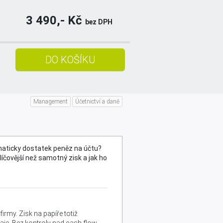
3 490,- Kč
bez DPH
Management
Účetnictví a daně
OBJEDNAT
maticky dostatek peněz na účtu?
íčovější než samotný zisk a jak ho
rmy. Zisk na papíře totiž
aje. Bez kontroly nad cash flow