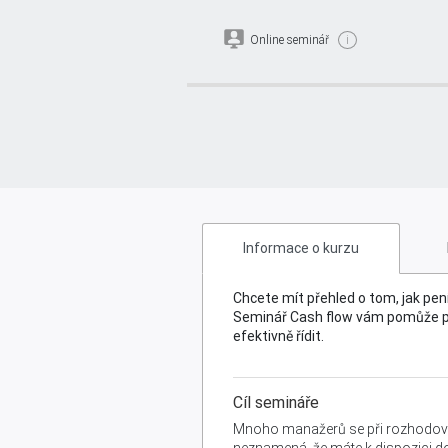
Online seminář
i
Jak rozumět cash flow a v
Informace o kurzu
Chcete mít přehled o tom, jak pe
Seminář Cash flow vám pomůže poch
efektivně řídit.
Cíl semináře
Mnoho manažerů se při rozhodování 
neznamená, že máte k dispozici do