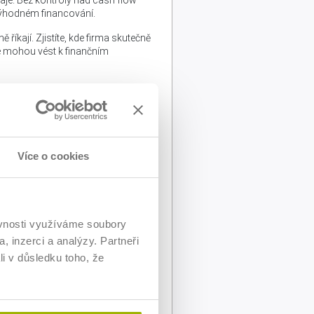
výhodném financování.
říkají. Zjistíte, kde firma skutečně
ré mohou vést k finančním
veřejných institucích, kteří
 tomu, jak jejich rozhodnutí
Více o cookies
ganizace.
ěvnosti využíváme soubory
, inzerci a analýzy. Partneři
li v důsledku toho, že