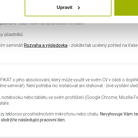
 finanční cash flow
Upravit
az cash flow a co znamenají jeho hodnoty
é signály a nebezpečné trendy
špatného“ cash flow na konkrétních firmách
ky účastníků
cím semináři
Rozvaha a výsledovka
-
získáte tak ucelený pohled na Vaše
IFIKÁT o jeho absolvování, který může využít ve svém CV v části o dop
ine seminář). Není potřeba nic instalovat ani stahovat - živé vysílání sl
C, notebooku nebo tabletu ve svém prohlížeči (Google Chrome, Mozilla Fi
láře.
zy lektorovi prostřednictvím mikrofonu nebo chatu.
Nevyhovuje Vám te
držíte následující pracovní den.