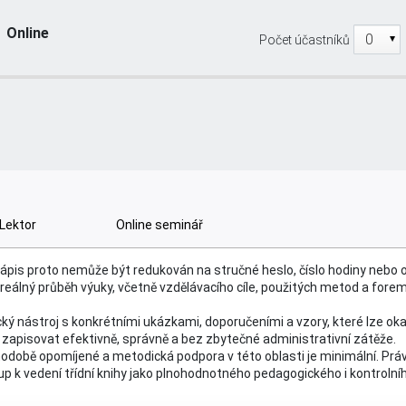
Online
Počet účastníků
nihách na ZŠ – prakticky, bez teorie a
Lektor
Online seminář
Zápis proto nemůže být redukován na stručné heslo, číslo hodiny nebo 
eálný průběh výuky, včetně vzdělávacího cíle, použitých metod a forem
cký nástroj s konkrétními ukázkami, doporučeními a vzory, které lze oka
ak zapisovat efektivně, správně a bez zbytečné administrativní zátěže.
době opomíjené a metodická podpora v této oblasti je minimální. Právě
tup k vedení třídní knihy jako plnohodnotného pedagogického i kontroln