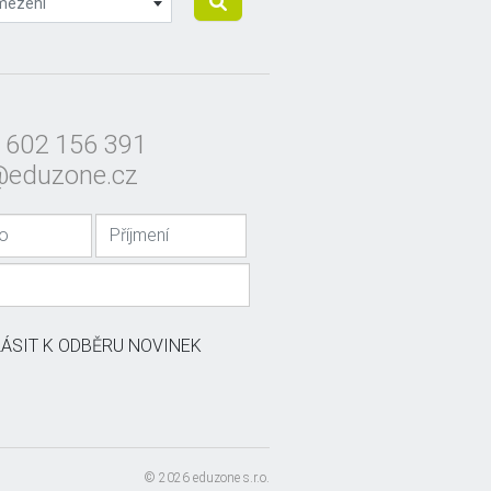
mezení
 602 156 391
@eduzone.cz
LÁSIT K ODBĚRU NOVINEK
© 2026 eduzone s.r.o.