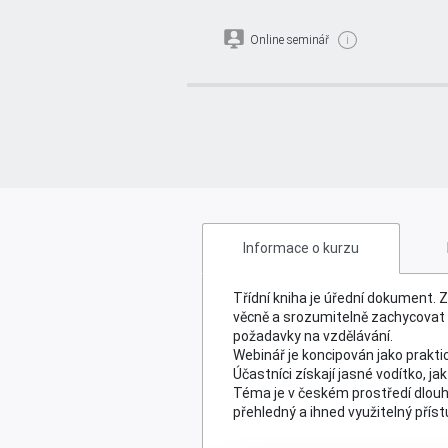
Online seminář
i
Metodika zápisů v třídních k
omáčky
Informace o kurzu
Třídní kniha je úřední dokument. 
věcně a srozumitelně zachycovat r
požadavky na vzdělávání.
Webinář je koncipován jako prakti
Účastníci získají jasné vodítko, j
Téma je v českém prostředí dlouho
přehledný a ihned využitelný přís