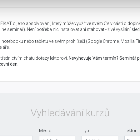
IFIKÁT o jeho absolvování, který může využít ve svém CV v části o dop
ine seminář). Není potřeba nic instalovat ani stahovat - živé vysílání sl
C, notebooku nebo tabletu ve svém prohlížeči (Google Chrome, Mozilla Fi
láře.
řednictvím chatu dotazy lektorovi.
Nevyhovuje Vám termín? Seminář 
covní den.
Vyhledávání kurzů
Město
Typ
Lektor