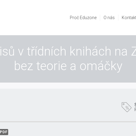
Proč Eduzone
O nás
Kontak
sů v třídních knihách na Z
bez teorie a omáčky
PDF