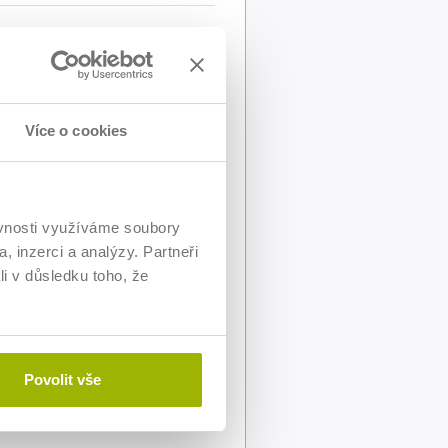
 s rámcem Strategie 2030+, aniž by
mysluplné zachycení rozvoje
é praxi.
Více o cookies
 jak na 1., tak na 2. stupni. Je
e především obsahově obhajitelné
ěvnosti využíváme soubory
, inzerci a analýzy. Partneři
li v důsledku toho, že
Povolit vše