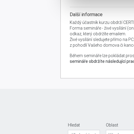
Další informace
Každý účastník kurzu obdrží CERT
Forma semináře - živé vysílání (onl
odkaz, který obdržíte emailem.
Živé vysílání sledujete přímo na P
z pohodlí Vašeho domova či kance
Během semináře lze pokládat prost
semináře obdržíte následující pra
Hledat
Oblast