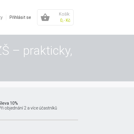
Košík:
ty
Přihlásit se
0,- Kč
Š – prakticky,
Sleva 10%
Při objednání 2 a více účastníků