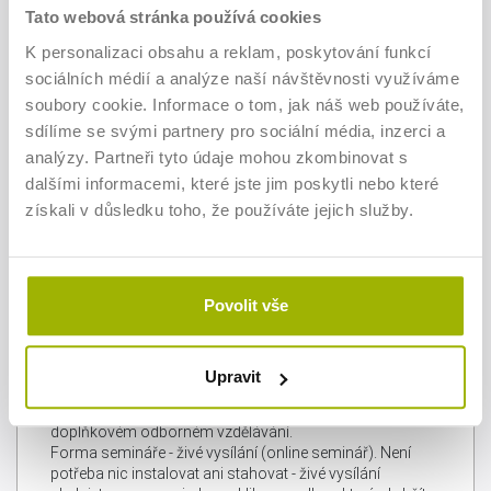
Živé vysílání 9:00 - 12:00 hod.
Tato webová stránka používá cookies
Jednání s potenciálními klienty před uzavřením
K personalizaci obsahu a reklam, poskytování funkcí
smlouvy a předsmluvní odpovědnost
sociálních médií a analýze naší návštěvnosti využíváme
Na co si dát pozor ve smlouvách s klienty
Na co si dát pozor v komunikaci s klienty
soubory cookie. Informace o tom, jak náš web používáte,
Jak (s)právně definovat produkt (služby nebo
sdílíme se svými partnery pro sociální média, inzerci a
výrobky)
analýzy. Partneři tyto údaje mohou zkombinovat s
Jak nastavit ceny a platební podmínky
dalšími informacemi, které jste jim poskytli nebo které
Jak si prověřit bonitu klienta
Jak předcházet neplacení faktur
získali v důsledku toho, že používáte jejich služby.
Jak řešit nezaplacené faktury
Jak nastavit záruky, odpovědnost za vady a jak
řešit reklamace
Jak nastavit spolupráci s rizikovými klienty
Povolit vše
Další informace
Upravit
Každý účastník kurzu obdrží CERTIFIKÁT o jeho
absolvování, který může využít ve svém CV v části o
doplňkovém odborném vzdělávání.
Forma semináře - živé vysílání (online seminář). Není
potřeba nic instalovat ani stahovat - živé vysílání