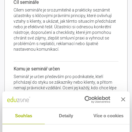
Cíl semináře
Cílem semináře je srozumitelně a prakticky seznámit
účastníky s klíčovými právními principy, které ovlivňují
vztahy s klienty, a ukázat, jak těmto situacím předcházet
nebo je efektivně řešit. Účastníci si odnesou konkrétní
nástroje, doporučení a checklisty, které jim pomohou
chránit své zájmy, zlepšit smluvní praxi a vyhnout se
problémům s neplatiči, reklamací nebo špatně
nastavenou komunikací.
Komu je seminář určen
Seminář je určen především pro podnikatele, kteří
přicházejí do styku se zákazníky nebo klienty, a přitom
nemají právnické vzdělání. Ocení jej každý, kdo chce lépe
porozumět právním aspektům obchodních vztahů,
vyvarovat se nejčastějších chyb a chránit svůj byznys
před riziky, která mohou vést ke ztrátám nebo sporům.
Souhlas
Detaily
Více o cookies
Program