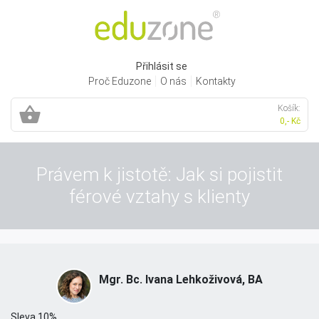
Přihlásit se
Proč Eduzone
O nás
Kontakty
Košík:
0,- Kč
Právem k jistotě: Jak si pojistit
férové vztahy s klienty
Mgr. Bc. Ivana Lehkoživová, BA
Sleva 10%