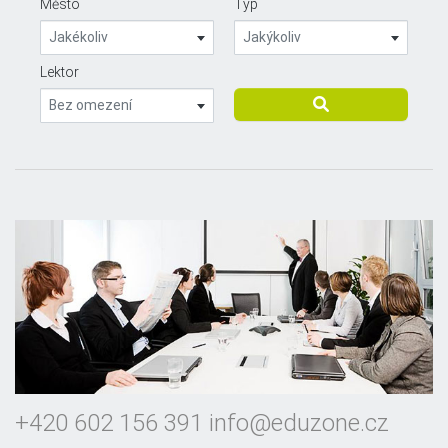
Město
Typ
Jakékoliv
Jakýkoliv
Lektor
Bez omezení
+420 602 156 391
info@eduzone.cz