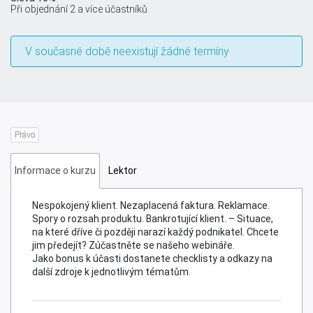
Při objednání 2 a více účastníků
V současné době neexistují žádné termíny
Právem k jistotě: Jak si pojistit férové
OBJEDNAT
vztahy s klienty
Právo
Informace o kurzu
Lektor
Nespokojený klient. Nezaplacená faktura. Reklamace.
Spory o rozsah produktu. Bankrotující klient. – Situace,
na které dříve či později narazí každý podnikatel. Chcete
jim předejít? Zúčastněte se našeho webináře.
Jako bonus k účasti dostanete checklisty a odkazy na
další zdroje k jednotlivým tématům.