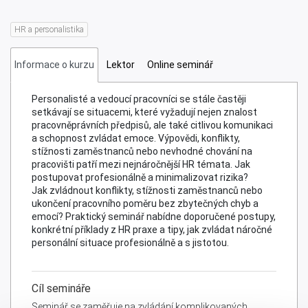
Krizové situace v HR: Osvědčené postupy
OBJEDNAT
pro vedoucí a personalisty
HR a personalistika
Informace o kurzu
Lektor
Online seminář
Personalisté a vedoucí pracovníci se stále častěji
setkávají se situacemi, které vyžadují nejen znalost
pracovněprávních předpisů, ale také citlivou komunikaci
a schopnost zvládat emoce. Výpovědi, konflikty,
stížnosti zaměstnanců nebo nevhodné chování na
pracovišti patří mezi nejnáročnější HR témata. Jak
postupovat profesionálně a minimalizovat rizika?
Jak zvládnout konflikty, stížnosti zaměstnanců nebo
ukončení pracovního poměru bez zbytečných chyb a
emocí? Praktický seminář nabídne doporučené postupy,
konkrétní příklady z HR praxe a tipy, jak zvládat náročné
personální situace profesionálně a s jistotou.
Cíl semináře
Seminář se zaměřuje na zvládání komplikovaných