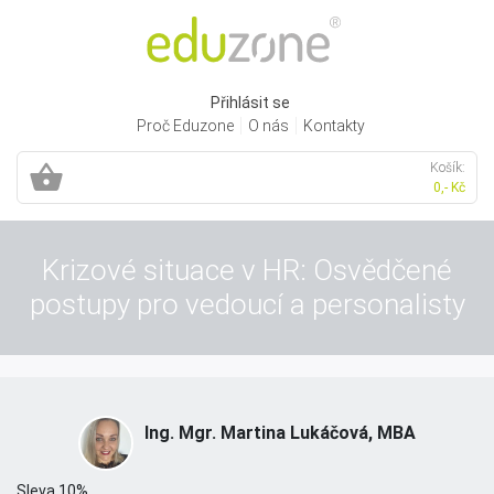
Přihlásit se
Proč Eduzone
O nás
Kontakty
Košík:
0,- Kč
Krizové situace v HR: Osvědčené
postupy pro vedoucí a personalisty
Ing. Mgr. Martina Lukáčová, MBA
Sleva 10%