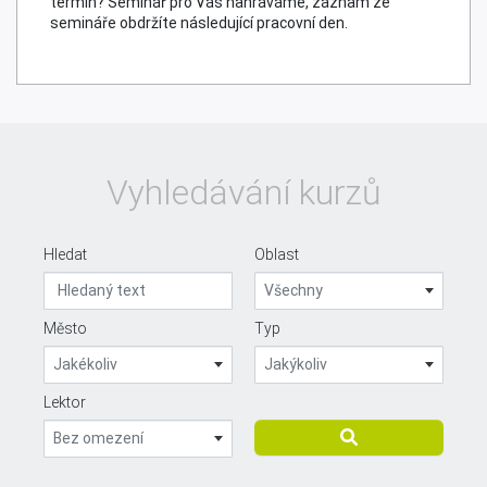
termín? Seminář pro Vás nahráváme, záznam ze
semináře obdržíte následující pracovní den.
Vyhledávání kurzů
Hledat
Oblast
Všechny
Město
Typ
Jakékoliv
Jakýkoliv
Lektor
Bez omezení