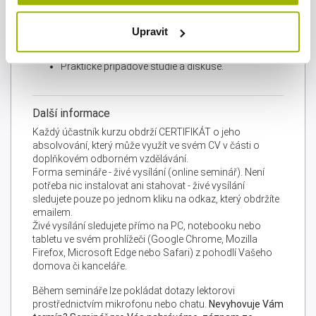
Náročné rozhovory s pracovníky.
Výpovědi a ukončování pracovního poměru.
Upravit
Nevhodné chování na pracovišti.
Rizika a nejčastější chyby zaměstnavatelů.
Praktické případové studie a diskuse.
Další informace
Každý účastník kurzu obdrží CERTIFIKÁT o jeho
absolvování, který může využít ve svém CV v části o
doplňkovém odborném vzdělávání.
Forma semináře - živé vysílání (online seminář). Není
potřeba nic instalovat ani stahovat - živé vysílání
sledujete pouze po jednom kliku na odkaz, který obdržíte
emailem.
Živé vysílání sledujete přímo na PC, notebooku nebo
tabletu ve svém prohlížeči (Google Chrome, Mozilla
Firefox, Microsoft Edge nebo Safari) z pohodlí Vašeho
domova či kanceláře.
Během semináře lze pokládat dotazy lektorovi
prostřednictvím mikrofonu nebo chatu.
Nevyhovuje Vám