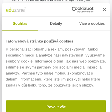
personálních situací, které mohou mít významný dopad
na zaměstnance i organizaci. Účastníci se seznámí s
doporučenými postupy při řešení konfliktů,
pracovněprávních problémů, stížností zaměstnanců
nebo ukončování pracovních poměrů. Součástí budou
Souhlas
Detaily
Více o cookies
praktické příklady z HR praxe, upozornění na nejčastější
chyby a doporučení, jak vést náročné rozhovory s
respektem a zároveň chránit zájmy zaměstnavatele.
Tato webová stránka používá cookies
K personalizaci obsahu a reklam, poskytování funkcí
Komu je seminář určen
sociálních médií a analýze naší návštěvnosti využíváme
personalistům, HR manažerům a
soubory cookie. Informace o tom, jak náš web používáte,
specialistům, vedoucím pracovníkům, zaměstnancům
sdílíme se svými partnery pro sociální média, inzerci a
odpovědným za pracovněprávní agendu, HR
analýzy. Partneři tyto údaje mohou zkombinovat s
dalšími informacemi, které jste jim poskytli nebo které
získali v důsledku toho, že používáte jejich služby.
Program
Živé vysílání 9:00 - 13:00 hod.
Nejčastější problematické situace v HR.
Povolit vše
Konflikty mezi zaměstnanci a jejich řešení.
Stížnosti, podněty a ochrana oznamovatelů.