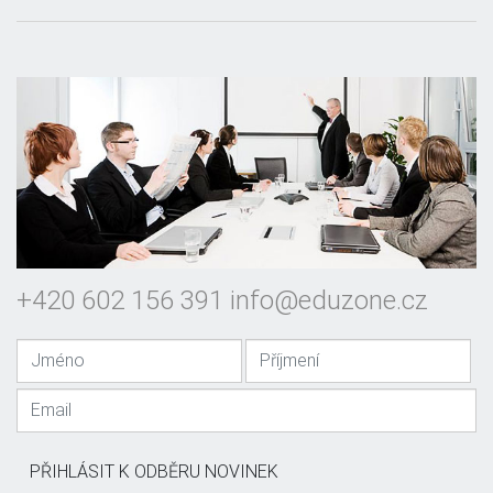
+420 602 156 391
info@eduzone.cz
PŘIHLÁSIT K ODBĚRU NOVINEK